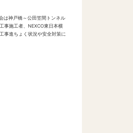
絡会は神戸橋～公田笠間トンネル
事施工者、NEXCO東日本横
工事進ちょく状況や安全対策に