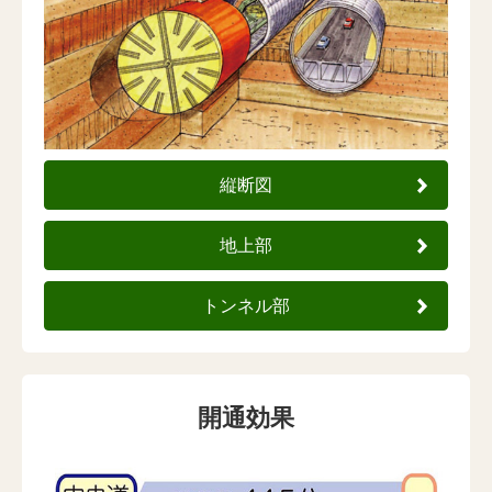
縦断図
地上部
トンネル部
開通効果