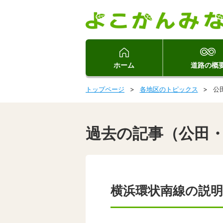
ホーム
道路の概
トップページ
各地区のトピックス
公
過去の記事（公田
横浜環状南線の説