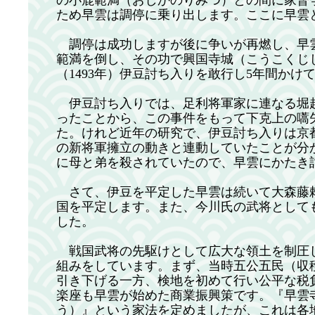
の小鹿範満（おしかのりみつ）との間に家督争
ため早雲は調停に乗り出します。ここに早雲
調停は成功しますが後に争いが再燃し、早
範満を倒し、その功で興国寺城（こうこくじ
（1493年）伊豆討ち入りを敢行し5年間か
伊豆討ち入りでは、足利将軍家に連なる堀
ったことから、この事件をもって下克上の嚆
た。けれど近年の研究で、伊豆討ち入りは京
の新将軍擁立の動きと連動していたことが分
に母と弟を殺されていたので、早雲にかたき
さて、伊豆を平定した早雲は続いて大森藤
国を平定します。また、今川氏の武将として
した。
戦国武将の先駆けとして広大な領土を制圧
組みをしています。まず、当時五公五民（収
引き下げる一方、検地を初めて行い公平な税
楽座も早雲が始めた商業振興策です。『早雲
う）』という家法を定めましたが、これは各