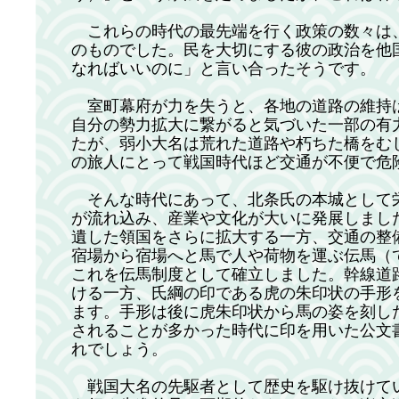
これらの時代の最先端を行く政策の数々は
のものでした。民を大切にする彼の政治を他
なればいいのに」と言い合ったそうです。
室町幕府が力を失うと、各地の道路の維持
自分の勢力拡大に繋がると気づいた一部の有
たが、弱小大名は荒れた道路や朽ちた橋をむ
の旅人にとって戦国時代ほど交通が不便で危
そんな時代にあって、北条氏の本城として
が流れ込み、産業や文化が大いに発展しまし
遺した領国をさらに拡大する一方、交通の整
宿場から宿場へと馬で人や荷物を運ぶ伝馬（
これを伝馬制度として確立しました。幹線道
ける一方、氏綱の印である虎の朱印状の手形
ます。手形は後に虎朱印状から馬の姿を刻し
されることが多かった時代に印を用いた公文
れでしょう。
戦国大名の先駆者として歴史を駆け抜けて