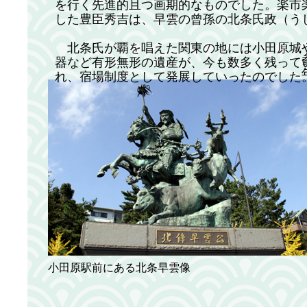
を行く先進的且つ画期的なものでした。楽市
した豊臣秀吉は、早雲の曾孫の北条氏政（う
北条氏が覇を唱えた関東の地には小田原城
器など有形無形の遺産が、今も数多く残って
れ、宿場制度として発展していったのでした
小田原駅前にある北条早雲像