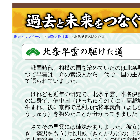
歴史トップページ
>
街道人物往来
> 北条早雲の駈けた道
戦国時代、相模の国を治めていたのは北条
つて早雲は一介の素浪人から一代で一国の主
て語られていました。
けれども近年の研究で、北条早雲、本名伊
の出身で、備中国（びっちゅうのくに）高越
生まれ、後に京都で足利九代将軍義尚（よし
うしゅう）を務めたことが分かってきました
さてその早雲には姉妹がありました。彼女
ぎ、嫡男をもうけ北川殿（きたがわどの）と